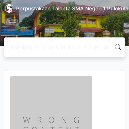
Perpustakaan Talenta SMA Negeri 1 Pulokulo