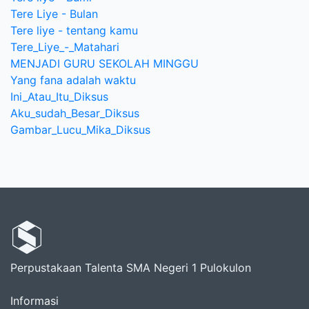
Tere Liye - Bulan
Tere liye - tentang kamu
Tere_Liye_-_Matahari
MENJADI GURU SEKOLAH MINGGU
Yang fana adalah waktu
Ini_Atau_Itu_Diksus
Aku_sudah_Besar_Diksus
Gambar_Lucu_Mika_Diksus
Perpustakaan Talenta SMA Negeri 1 Pulokulon
Informasi