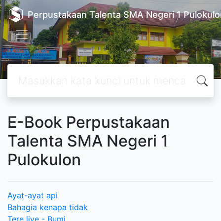
Perpustakaan Talenta SMA Negeri 1 Pulokulo
E-Book Perpustakaan
Talenta SMA Negeri 1
Pulokulon
Ayat-ayat api
Bahagia kenapa tidak
Tere liye - Bumi