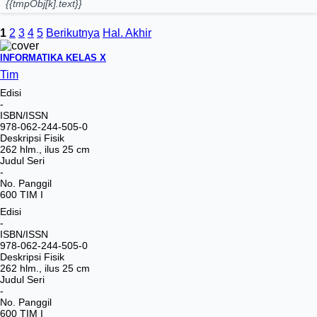
{{tmpObj[k].text}}
1
2
3
4
5
Berikutnya
Hal. Akhir
INFORMATIKA KELAS X
Tim
Edisi
-
ISBN/ISSN
978-062-244-505-0
Deskripsi Fisik
262 hlm., ilus 25 cm
Judul Seri
-
No. Panggil
600 TIM I
Edisi
-
ISBN/ISSN
978-062-244-505-0
Deskripsi Fisik
262 hlm., ilus 25 cm
Judul Seri
-
No. Panggil
600 TIM I