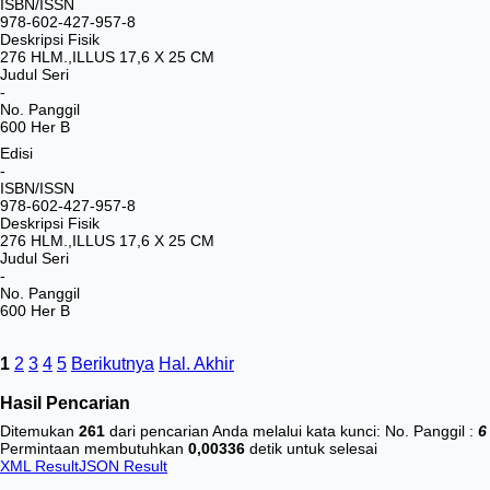
ISBN/ISSN
978-602-427-957-8
Deskripsi Fisik
276 HLM.,ILLUS 17,6 X 25 CM
Judul Seri
-
No. Panggil
600 Her B
Edisi
-
ISBN/ISSN
978-602-427-957-8
Deskripsi Fisik
276 HLM.,ILLUS 17,6 X 25 CM
Judul Seri
-
No. Panggil
600 Her B
1
2
3
4
5
Berikutnya
Hal. Akhir
Hasil Pencarian
Ditemukan
261
dari pencarian Anda melalui kata kunci:
No. Panggil :
6
Permintaan membutuhkan
0,00336
detik untuk selesai
XML Result
JSON Result