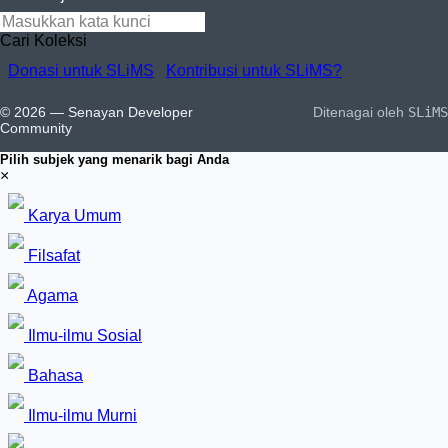
Cari Koleksi
Donasi untuk SLiMS
Kontribusi untuk SLiMS?
© 2026 — Senayan Developer
Ditenagai oleh
SLiMS
Community
Pilih subjek yang menarik bagi Anda
×
Karya Umum
Filsafat
Agama
Ilmu-ilmu Sosial
Bahasa
Ilmu-ilmu Murni