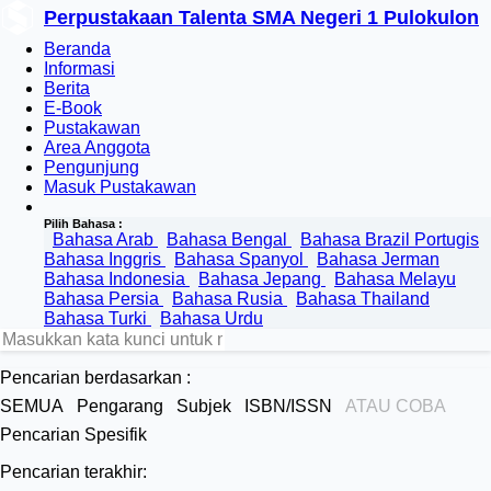
Perpustakaan Talenta SMA Negeri 1 Pulokulon
Beranda
Informasi
Berita
E-Book
Pustakawan
Area Anggota
Pengunjung
Masuk Pustakawan
Pilih Bahasa :
Bahasa Arab
Bahasa Bengal
Bahasa Brazil Portugis
Bahasa Inggris
Bahasa Spanyol
Bahasa Jerman
Bahasa Indonesia
Bahasa Jepang
Bahasa Melayu
Bahasa Persia
Bahasa Rusia
Bahasa Thailand
Bahasa Turki
Bahasa Urdu
Pencarian berdasarkan :
SEMUA
Pengarang
Subjek
ISBN/ISSN
ATAU COBA
Pencarian Spesifik
Pencarian terakhir: