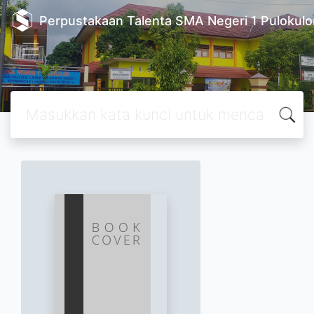
Perpustakaan Talenta SMA Negeri 1 Pulokulo