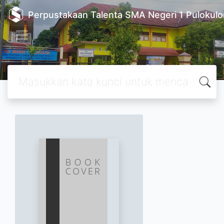
Perpustakaan Talenta SMA Negeri 1 Pulokulo