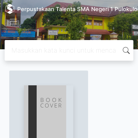
Perpustakaan Talenta SMA Negeri 1 Pulokulo