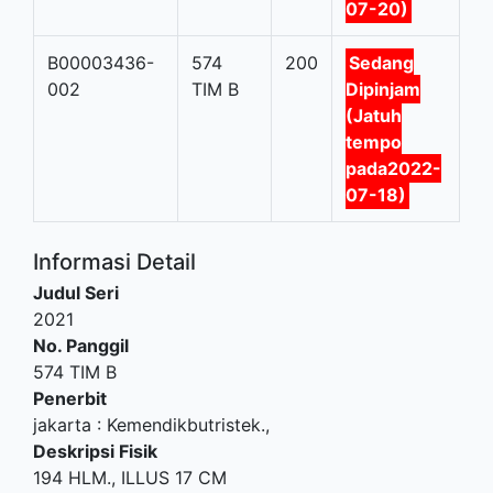
07-20)
B00003436-
574
200
Sedang
002
TIM B
Dipinjam
(Jatuh
tempo
pada2022-
07-18)
Informasi Detail
Judul Seri
2021
No. Panggil
574 TIM B
Penerbit
jakarta
:
Kemendikbutristek
.,
Deskripsi Fisik
194 HLM., ILLUS 17 CM