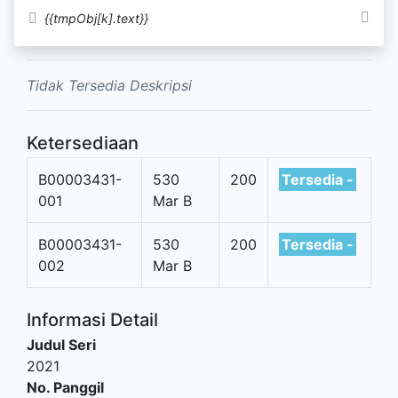
KELAS XI Kurikulum Merdeka
{{tmpObj[k].text}}
Tidak Tersedia Deskripsi
Ketersediaan
B00003431-
530
200
Tersedia -
001
Mar B
B00003431-
530
200
Tersedia -
002
Mar B
Informasi Detail
Judul Seri
2021
No. Panggil