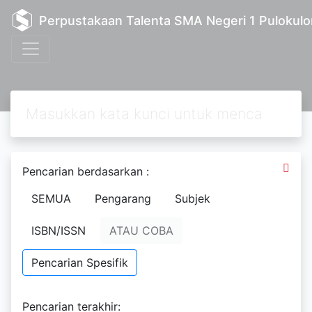
Perpustakaan Talenta SMA Negeri 1 Pulokulo
Pencarian berdasarkan :
SEMUA
Pengarang
Subjek
ISBN/ISSN
ATAU COBA
Pencarian Spesifik
Printed Book
BUKU PANDUAN GURU FISIKA
Pencarian terakhir: