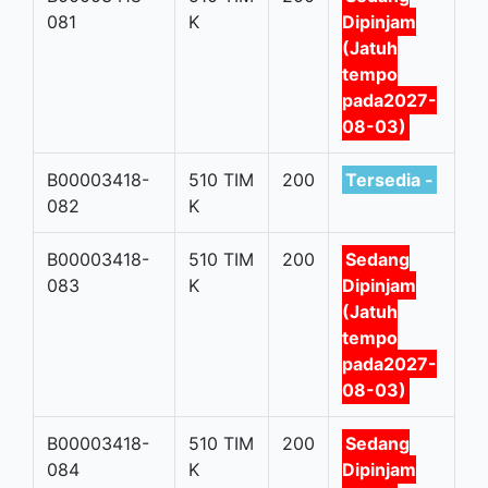
081
K
Dipinjam
(Jatuh
tempo
pada2027-
08-03)
B00003418-
510 TIM
200
Tersedia -
082
K
B00003418-
510 TIM
200
Sedang
083
K
Dipinjam
(Jatuh
tempo
pada2027-
08-03)
B00003418-
510 TIM
200
Sedang
084
K
Dipinjam