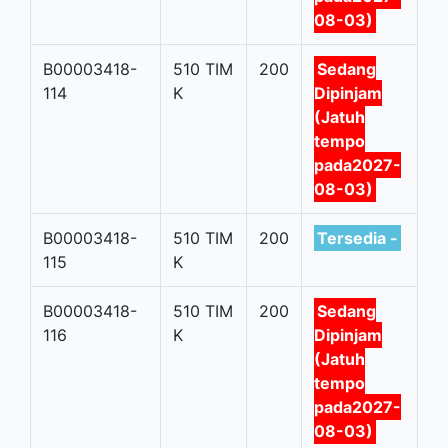
08-03)
B00003418-
510 TIM
200
Sedang
114
K
Dipinjam
(Jatuh
tempo
pada2027-
08-03)
B00003418-
510 TIM
200
Tersedia -
115
K
B00003418-
510 TIM
200
Sedang
116
K
Dipinjam
(Jatuh
tempo
pada2027-
08-03)