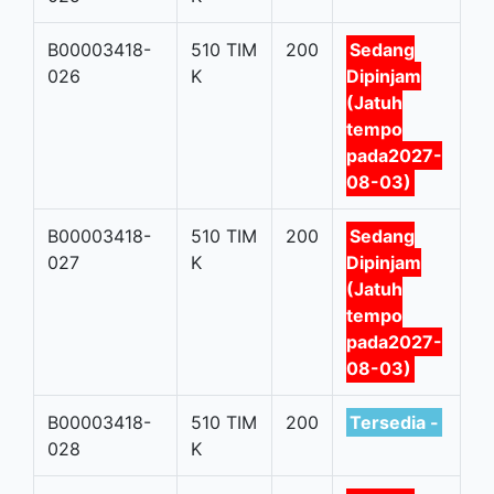
B00003418-
510 TIM
200
Sedang
026
K
Dipinjam
(Jatuh
tempo
pada2027-
08-03)
B00003418-
510 TIM
200
Sedang
027
K
Dipinjam
(Jatuh
tempo
pada2027-
08-03)
B00003418-
510 TIM
200
Tersedia -
028
K