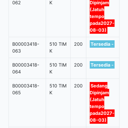
062
K
Dipinjam
(Jatuh
tempo
pada2027-
08-03)
B00003418-
510 TIM
200
Tersedia -
063
K
B00003418-
510 TIM
200
Tersedia -
064
K
B00003418-
510 TIM
200
Sedang
065
K
Dipinjam
(Jatuh
tempo
pada2027-
08-03)