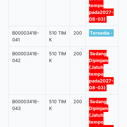
tempo
pada2027-
08-03)
B00003418-
510 TIM
200
Tersedia -
041
K
B00003418-
510 TIM
200
Sedang
042
K
Dipinjam
(Jatuh
tempo
pada2027-
08-03)
B00003418-
510 TIM
200
Sedang
043
K
Dipinjam
(Jatuh
tempo