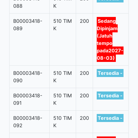
088
K
B00003418-
510 TIM
200
Sedang
089
K
Dipinjam
(Jatuh
tempo
pada2027-
08-03)
B00003418-
510 TIM
200
Tersedia -
090
K
B00003418-
510 TIM
200
Tersedia -
091
K
B00003418-
510 TIM
200
Tersedia -
092
K