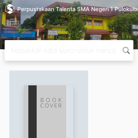
Perpustakaan Talenta SMA Negeri 1 Pulokulo