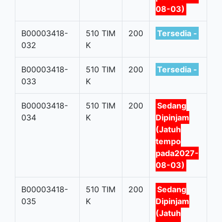
08-03)
B00003418-
510 TIM
200
Tersedia -
032
K
B00003418-
510 TIM
200
Tersedia -
033
K
B00003418-
510 TIM
200
Sedang
034
K
Dipinjam
(Jatuh
tempo
pada2027-
08-03)
B00003418-
510 TIM
200
Sedang
035
K
Dipinjam
(Jatuh