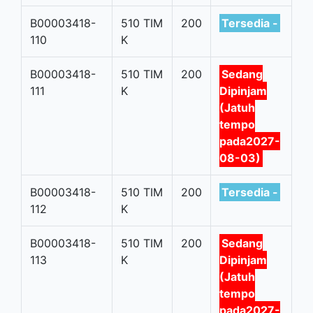
B00003418-
510 TIM
200
Tersedia -
110
K
B00003418-
510 TIM
200
Sedang
111
K
Dipinjam
(Jatuh
tempo
pada2027-
08-03)
B00003418-
510 TIM
200
Tersedia -
112
K
B00003418-
510 TIM
200
Sedang
113
K
Dipinjam
(Jatuh
tempo
pada2027-