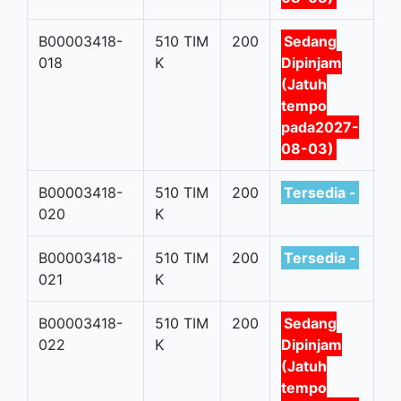
B00003418-
510 TIM
200
Sedang
018
K
Dipinjam
(Jatuh
tempo
pada2027-
08-03)
B00003418-
510 TIM
200
Tersedia -
020
K
B00003418-
510 TIM
200
Tersedia -
021
K
B00003418-
510 TIM
200
Sedang
022
K
Dipinjam
(Jatuh
tempo