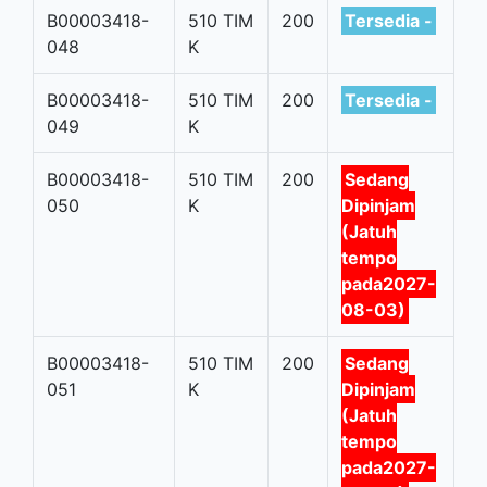
B00003418-
510 TIM
200
Tersedia -
048
K
B00003418-
510 TIM
200
Tersedia -
049
K
B00003418-
510 TIM
200
Sedang
050
K
Dipinjam
(Jatuh
tempo
pada2027-
08-03)
B00003418-
510 TIM
200
Sedang
051
K
Dipinjam
(Jatuh
tempo
pada2027-