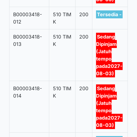
B00003418-
510 TIM
200
Tersedia -
012
K
B00003418-
510 TIM
200
Sedang
013
K
Dipinjam
(Jatuh
tempo
pada2027-
08-03)
B00003418-
510 TIM
200
Sedang
014
K
Dipinjam
(Jatuh
tempo
pada2027-
08-03)