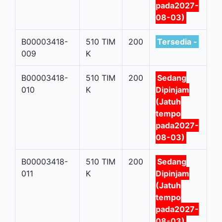
pada2027-
08-03)
B00003418-
510 TIM
200
Tersedia -
009
K
B00003418-
510 TIM
200
Sedang
010
K
Dipinjam
(Jatuh
tempo
pada2027-
08-03)
B00003418-
510 TIM
200
Sedang
011
K
Dipinjam
(Jatuh
tempo
pada2027-
08-03)