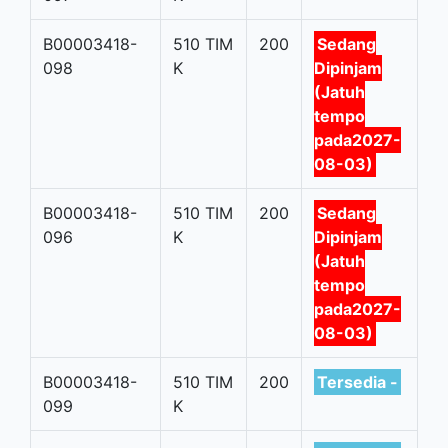
B00003418-
510 TIM
200
Sedang
098
K
Dipinjam
(Jatuh
tempo
pada2027-
08-03)
B00003418-
510 TIM
200
Sedang
096
K
Dipinjam
(Jatuh
tempo
pada2027-
08-03)
B00003418-
510 TIM
200
Tersedia -
099
K