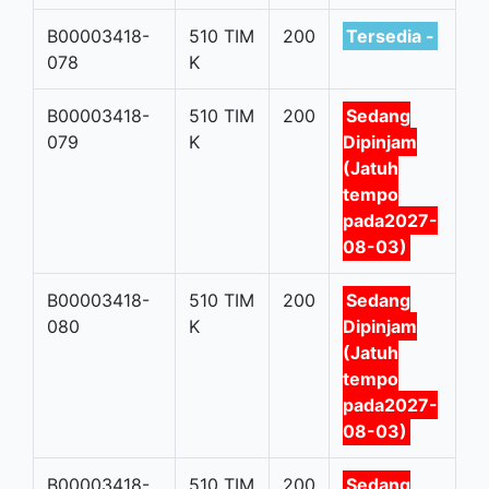
B00003418-
510 TIM
200
Tersedia -
078
K
B00003418-
510 TIM
200
Sedang
079
K
Dipinjam
(Jatuh
tempo
pada2027-
08-03)
B00003418-
510 TIM
200
Sedang
080
K
Dipinjam
(Jatuh
tempo
pada2027-
08-03)
B00003418-
510 TIM
200
Sedang