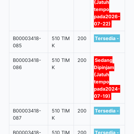
(Jatuh
tempo
pada2026-
07-22)
B00003418-
510 TIM
200
Tersedia -
085
K
B00003418-
510 TIM
200
Sedang
086
K
Dipinjam
(Jatuh
tempo
pada2024-
07-19)
B00003418-
510 TIM
200
Tersedia -
087
K
B00003418-
510 TIM
200
Tersedia -