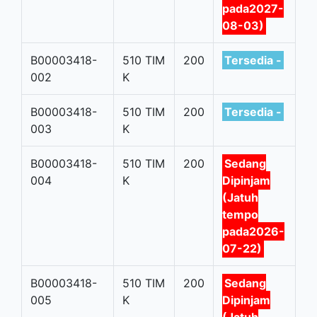
pada2027-
08-03)
B00003418-
510 TIM
200
Tersedia -
002
K
B00003418-
510 TIM
200
Tersedia -
003
K
B00003418-
510 TIM
200
Sedang
004
K
Dipinjam
(Jatuh
tempo
pada2026-
07-22)
B00003418-
510 TIM
200
Sedang
005
K
Dipinjam