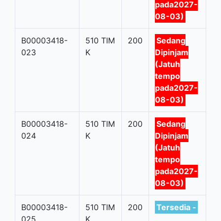
pada2027-
08-03)
B00003418-
510 TIM
200
Sedang
023
K
Dipinjam
(Jatuh
tempo
pada2027-
08-03)
B00003418-
510 TIM
200
Sedang
024
K
Dipinjam
(Jatuh
tempo
pada2027-
08-03)
B00003418-
510 TIM
200
Tersedia -
025
K