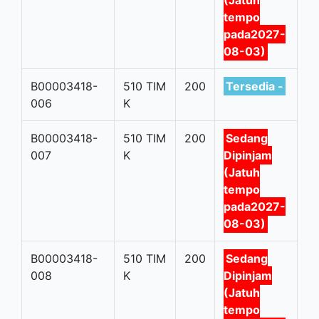
(Jatuh
tempo
pada2027-
08-03)
B00003418-
510 TIM
200
Tersedia -
006
K
B00003418-
510 TIM
200
Sedang
007
K
Dipinjam
(Jatuh
tempo
pada2027-
08-03)
B00003418-
510 TIM
200
Sedang
008
K
Dipinjam
(Jatuh
tempo