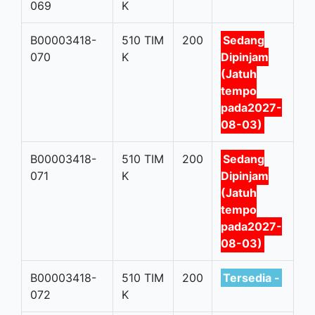
069
K
B00003418-
510 TIM
200
Sedang
070
K
Dipinjam
(Jatuh
tempo
pada2027-
08-03)
B00003418-
510 TIM
200
Sedang
071
K
Dipinjam
(Jatuh
tempo
pada2027-
08-03)
B00003418-
510 TIM
200
Tersedia -
072
K