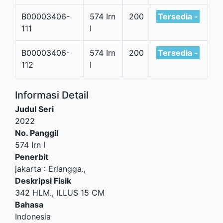
B00003406-
574 Irn
200
Tersedia -
111
I
B00003406-
574 Irn
200
Tersedia -
112
I
Informasi Detail
Judul Seri
2022
No. Panggil
574 Irn I
Penerbit
jakarta
:
Erlangga
.,
Deskripsi Fisik
342 HLM., ILLUS 15 CM
Bahasa
Indonesia