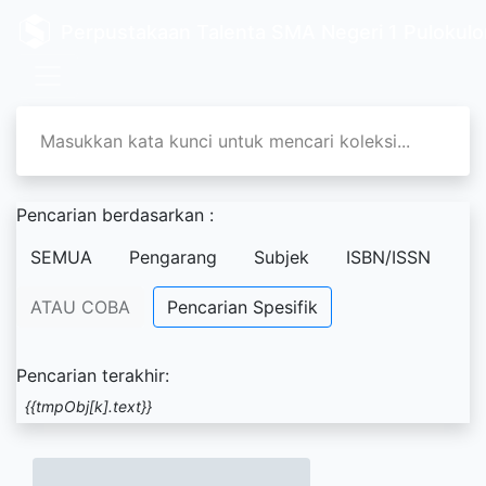
Perpustakaan Talenta SMA Negeri 1 Pulokulo
Pencarian berdasarkan :
SEMUA
Pengarang
Subjek
ISBN/ISSN
ATAU COBA
Pencarian Spesifik
Pencarian terakhir:
{{tmpObj[k].text}}