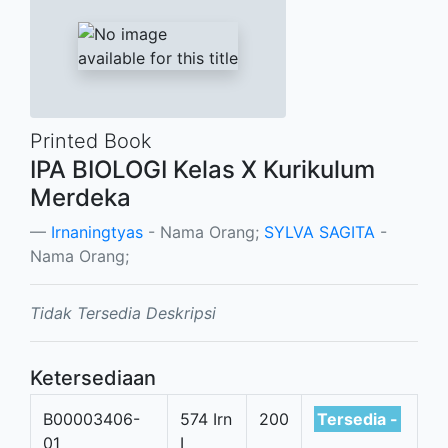
Printed Book
IPA BIOLOGI Kelas X Kurikulum
Merdeka
Irnaningtyas
- Nama Orang;
SYLVA SAGITA
-
Nama Orang;
Tidak Tersedia Deskripsi
Ketersediaan
B00003406-
574 Irn
200
Tersedia -
01
I