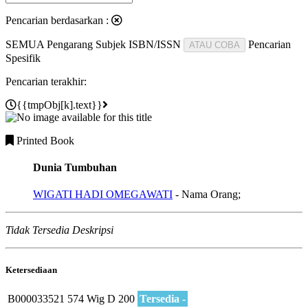
Pencarian berdasarkan :
SEMUA
Pengarang
Subjek
ISBN/ISSN
Pencarian
ATAU COBA
Spesifik
Pencarian terakhir:
{{tmpObj[k].text}}
Printed Book
Dunia Tumbuhan
WIGATI HADI OMEGAWATI
- Nama Orang;
Tidak Tersedia Deskripsi
Ketersediaan
B000033521
574 Wig D
200
Tersedia -