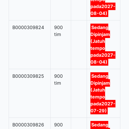
pada2027-
08-04)
B0000309824
900
Sedang
tim
Dipinjam
(Jatuh
tempo
pada2027-
08-04)
B0000309825
900
Sedang
tim
Dipinjam
(Jatuh
tempo
pada2027-
07-29)
B0000309826
900
Sedang