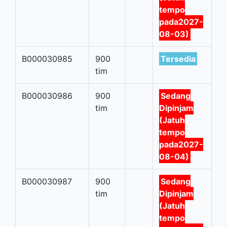
tempo
pada2027-
08-03)
B000030985
900
Tersedia
tim
B000030986
900
Sedang
tim
Dipinjam
(Jatuh
tempo
pada2027-
08-04)
B000030987
900
Sedang
tim
Dipinjam
(Jatuh
tempo