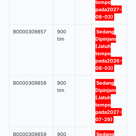
tempo
pada2027-
08-03)
B0000309857
900
Sedang
tim
Dipinjam
(Jatuh
tempo
pada2026-
08-03)
B0000309858
900
Sedang
tim
Dipinjam
(Jatuh
tempo
pada2027-
07-29)
B0000309859
900
Sedang