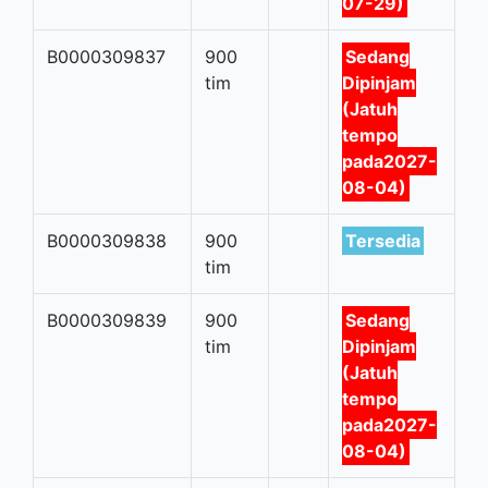
07-29)
B0000309837
900
Sedang
tim
Dipinjam
(Jatuh
tempo
pada2027-
08-04)
B0000309838
900
Tersedia
tim
B0000309839
900
Sedang
tim
Dipinjam
(Jatuh
tempo
pada2027-
08-04)