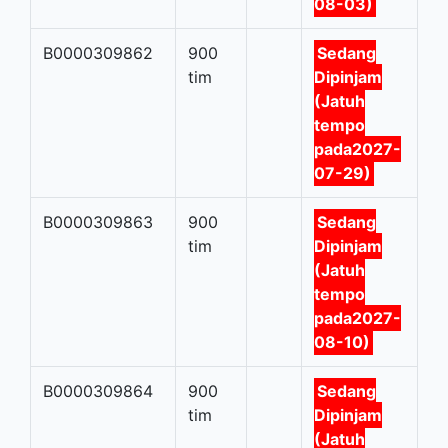
08-03)
B0000309862
900
Sedang
tim
Dipinjam
(Jatuh
tempo
pada2027-
07-29)
B0000309863
900
Sedang
tim
Dipinjam
(Jatuh
tempo
pada2027-
08-10)
B0000309864
900
Sedang
tim
Dipinjam
(Jatuh