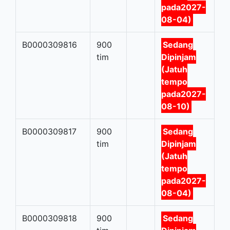
pada2027-
08-04)
B0000309816
900
Sedang
tim
Dipinjam
(Jatuh
tempo
pada2027-
08-10)
B0000309817
900
Sedang
tim
Dipinjam
(Jatuh
tempo
pada2027-
08-04)
B0000309818
900
Sedang