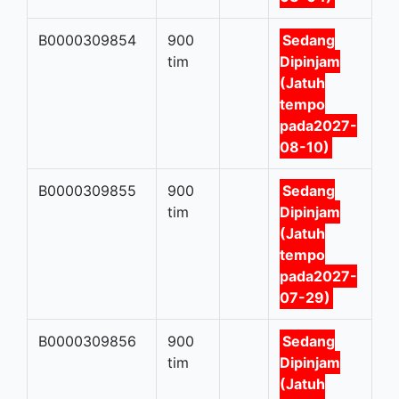
B0000309854
900
Sedang
tim
Dipinjam
(Jatuh
tempo
pada2027-
08-10)
B0000309855
900
Sedang
tim
Dipinjam
(Jatuh
tempo
pada2027-
07-29)
B0000309856
900
Sedang
tim
Dipinjam
(Jatuh