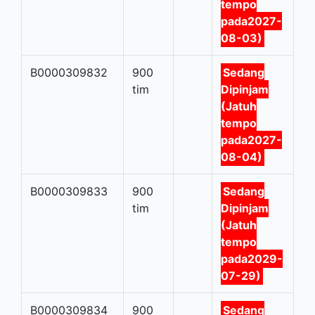
tempo
pada2027-
08-03)
B0000309832
900
Sedang
tim
Dipinjam
(Jatuh
tempo
pada2027-
08-04)
B0000309833
900
Sedang
tim
Dipinjam
(Jatuh
tempo
pada2029-
07-29)
B0000309834
900
Sedang