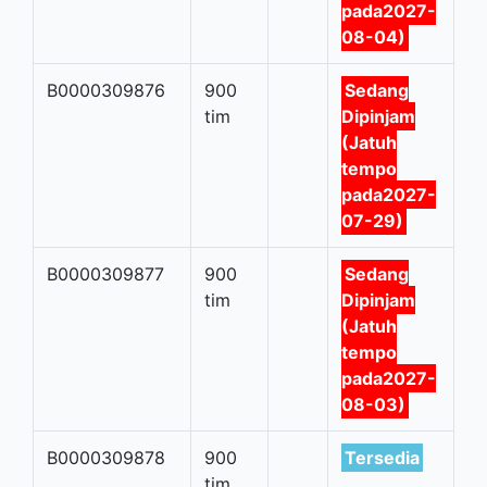
pada2027-
08-04)
B0000309876
900
Sedang
tim
Dipinjam
(Jatuh
tempo
pada2027-
07-29)
B0000309877
900
Sedang
tim
Dipinjam
(Jatuh
tempo
pada2027-
08-03)
B0000309878
900
Tersedia
tim