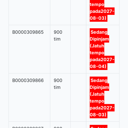
tempo
pada2027-
08-03)
B0000309865
900
Sedang
tim
Dipinjam
(Jatuh
tempo
pada2027-
08-04)
B0000309866
900
Sedang
tim
Dipinjam
(Jatuh
tempo
pada2027-
08-03)