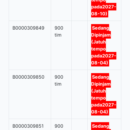
pada2027-
08-10)
B0000309849
900
Sedang
tim
Dipinjam
(Jatuh
tempo
pada2027-
08-04)
B0000309850
900
Sedang
tim
Dipinjam
(Jatuh
tempo
pada2027-
08-04)
B0000309851
900
Sedang