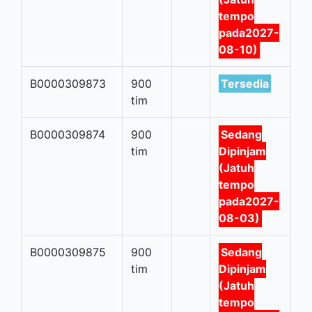
tempo
pada2027-
08-10)
B0000309873
900
Tersedia
tim
B0000309874
900
Sedang
tim
Dipinjam
(Jatuh
tempo
pada2027-
08-03)
B0000309875
900
Sedang
tim
Dipinjam
(Jatuh
tempo