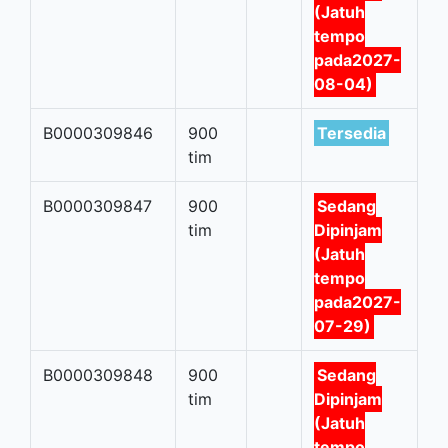
(Jatuh
tempo
pada2027-
08-04)
B0000309846
900
Tersedia
tim
B0000309847
900
Sedang
tim
Dipinjam
(Jatuh
tempo
pada2027-
07-29)
B0000309848
900
Sedang
tim
Dipinjam
(Jatuh
tempo