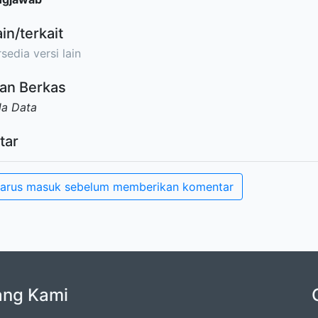
ain/terkait
sedia versi lain
an Berkas
da Data
tar
arus masuk sebelum memberikan komentar
ang Kami