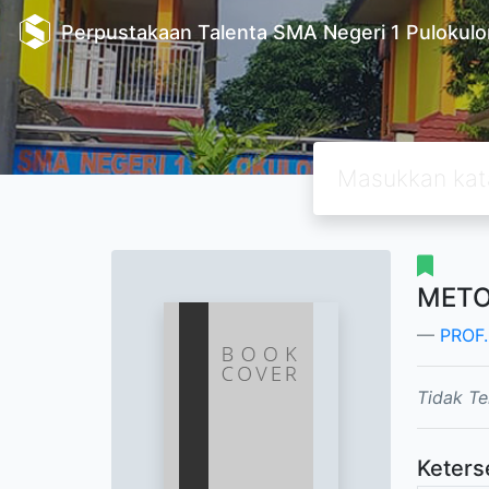
Perpustakaan Talenta SMA Negeri 1 Pulokulo
METO
PROF
Tidak Te
Keters