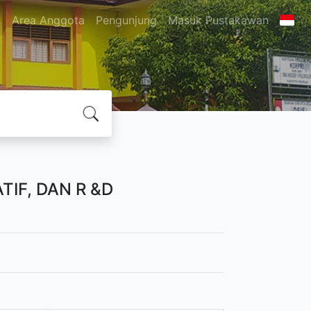
n
Area Anggota
Pengunjung
Masuk Pustakawan
TIF, DAN R &D