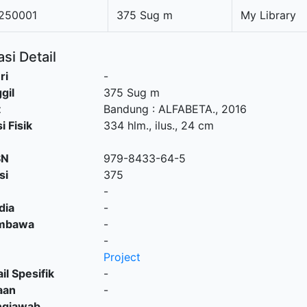
250001
375 Sug m
My Library
si Detail
ri
-
gil
375 Sug m
t
Bandung
:
ALFABETA
.,
2016
i Fisik
334 hlm., ilus., 24 cm
SN
979-8433-64-5
si
375
-
dia
-
embawa
-
-
Project
il Spesifik
-
aan
-
ngjawab