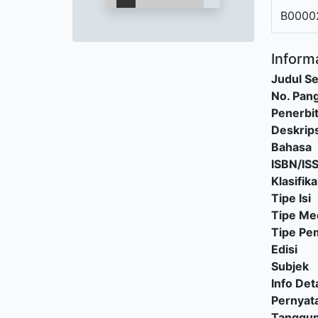
B0000
Informa
Judul Se
No. Pang
Penerbi
Deskrips
Bahasa
ISBN/IS
Klasifika
Tipe Isi
Tipe Me
Tipe P
Edisi
Subjek
Info Deta
Pernyat
Tanggu