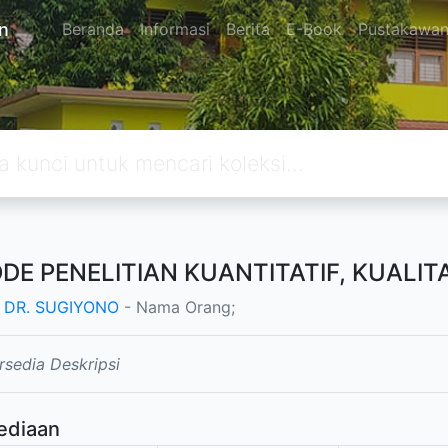
n
Beranda
Informasi
Berita
E-Book
Pustakawa
DE PENELITIAN KUANTITATIF, KUALITA
. DR. SUGIYONO
- Nama Orang;
rsedia Deskripsi
ediaan