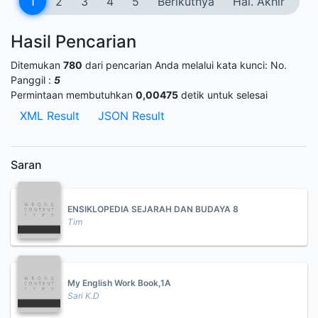
1
2
3
4
5
Berikutnya
Hal. Akhir
Hasil Pencarian
Ditemukan
780
dari pencarian Anda melalui kata kunci:
No.
Panggil :
5
Permintaan membutuhkan
0,00475
detik untuk selesai
XML Result
JSON Result
Saran
ENSIKLOPEDIA SEJARAH DAN BUDAYA 8
Tim
My English Work Book,1A
Sari K.D