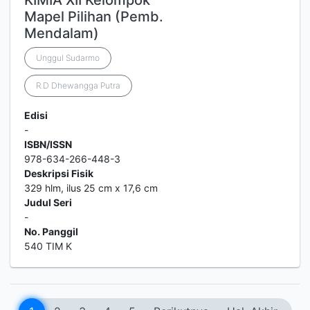
KIMIA XII Kelompok
Mapel Pilihan (Pemb.
Mendalam)
Unggul Sudarmo
R.D Dhewangga Putra
Edisi
-
ISBN/ISSN
978-634-266-448-3
Deskripsi Fisik
329 hlm, ilus 25 cm x 17,6 cm
Judul Seri
-
No. Panggil
540 TIM K