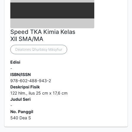
Speed TKA Kimia Kelas
XII SMA/MA
Dealories Qhurbasy Masyhur
Edisi
-
ISBN/ISSN
978-602-488-943-2
Deskripsi Fisik
122 hlm., ilus 25 cm x 17,6 cm
Judul Seri
-
No. Panggil
540 Dea S